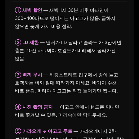
① 새벽 할인
— 새벽 1시 30분 이후 바파인이
300~400바트로 떨어지는 아고고가 많음. 급하지
않으면 늦게 가서 비용 절약.
② LD 제한
— 댄서가 LD 달라고 졸라도 2~3잔이면
충분. 10잔 사줘봐야 호감도가 비례해서 올라가진
않음.
③ 삐끼 무시
— 워킹스트리트 입구에서 종이 들고
호객하는 삐끼 절대 따라가지 마세요. 바가지 수천
바트 뜯김. 파타야 아고고는 직접 들어가면 됩니다.
④ 사진 촬영 금지
— 아고고 안에서 핸드폰 꺼내면
바로 쫓겨날 수 있음. 머리속에만 담아두세요.
⑤ 가라오케 → 아고고 루트
— 가라오케에서 2차