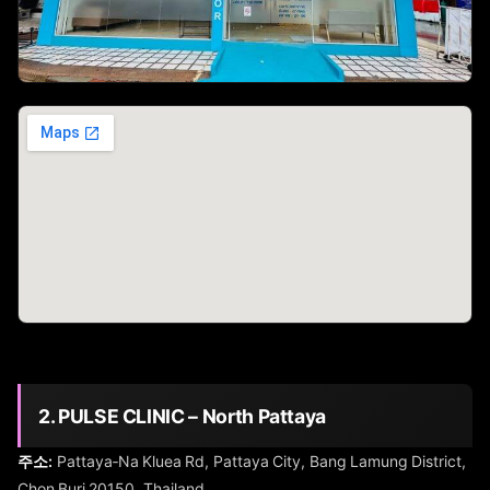
2. PULSE CLINIC – North Pattaya
주소:
Pattaya‑Na Kluea Rd, Pattaya City, Bang Lamung District,
Chon Buri 20150, Thailand