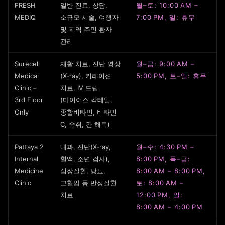
FRESH
일반 진료, 상담,
월–토: 10:00 AM –
MEDIQ
소규모 시술, 여행자
7:00 PM, 일: 휴무
및 지역 주민 환자
관리
Surecell
재활 치료, 진단 영상
월–금: 9:00 AM –
Medical
(X-ray), 키레이션
5:00 PM, 토–일: 휴무
Clinic –
치료, IV 드립
3rd Floor
(마이어스 칵테일,
Only
종합비타민, 비타민
C, 숙취, 간 해독)
Pattaya 2
내과, 진단(X-ray,
월–수: 4:30 PM –
Internal
혈액, 소변 검사),
8:00 PM, 목–금:
Medicine
심장질환, 당뇨,
8:00 AM – 8:00 PM,
Clinic
고혈압 등 만성질환
토: 8:00 AM –
치료
12:00 PM, 일:
8:00 AM – 4:00 PM