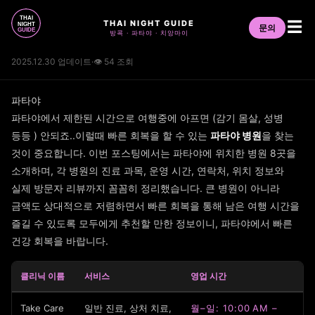
THAI NIGHT GUIDE
☰
문의
방콕 · 파타야 · 치앙마이
2025.12.30 업데이트
·
👁 54 조회
파타야
파타야에서 제한된 시간으로 여행중에 아프면 (감기 몸살, 성병
등등 ) 안되죠..이럴때 빠른 회복을 할 수 있는
파타야 병원
을 찾는
것이 중요합니다. 이번 포스팅에서는 파타야에 위치한 병원 8곳을
소개하며, 각 병원의 진료 과목, 운영 시간, 연락처, 위치 정보와
실제 방문자 리뷰까지 꼼꼼히 정리했습니다. 큰 병원이 아니라
금액도 상대적으로 저렴하면서 빠른 회복을 통해 남은 여행 시간을
즐길 수 있도록 모두에게 추천할 만한 정보이니, 파타야에서 빠른
건강 회복을 바랍니다.
클리닉 이름
서비스
영업 시간
Take Care
일반 진료, 상처 치료,
월–일: 10:00 AM –