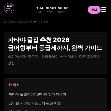
THAI NIGHT GUIDE
☰
문의
방콕 · 파타야 · 치앙마이
2026.03.26 업데이트
·
👁 185 조회
파타야 물집 추천 2026
금어항부터 등급제까지, 완벽 가이드
소피마사지 · 자쿠지 · 워터플레이 — 변마와는 다른 프리미엄
경험
📑 목차
파타야 물집이란? 변마와 뭐가 다른가
금어항 시스템 & 등급제 완전 해설