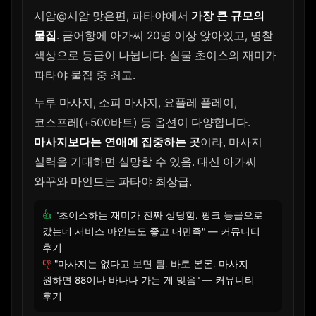
시암@시암 맞은편, 파타야에서
가장 큰 규모의
물집
. 금어항에 아가씨 20명 이상 앉아있고, 명찰
색상으로 등급이 나뉩니다. 실물 초이스의 재미가
파타야 물집 중 최고.
누루 마사지, 소피 마사지, 요플레 플레이,
코스프레(+500바트) 등 옵션이 다양합니다.
마사지보다는 연애에 집중하는 곳
이라, 마사지
실력을 기대하면 실망할 수 있음. 대신 아가씨
와꾸와 마인드는 파타야 최상급.
👍
"초이스하는 재미가 진짜 상당함. 핑크 등급으로
갔는데 서비스 마인드도 좋고 대만족" — 커뮤니티
후기
👎
"마사지는 없다고 보면 됨. 바로 본론. 마사지
원하면 88이나 바나나 가는 게 맞음" — 커뮤니티
후기