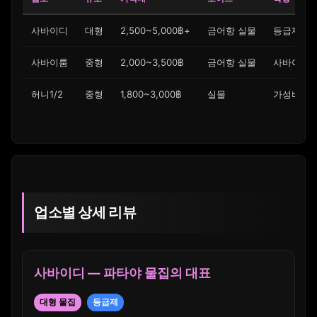
사바이디
대형
2,500~5,000฿+
금어항 실물
등급제(명찰
사바이룸
중형
2,000~3,500฿
금어항 실물
사바이디보
허니1/2
중형
1,800~3,000฿
실물
가성비, 
업소별 상세 리뷰
사바이디 — 파타야 물집의 대표
대형 물집
등급제