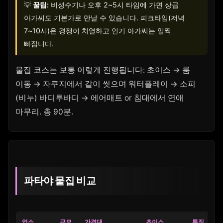
💡
꿀팁:
비성수기나 오후 2~5시 타임에 가면 상급
아가씨도 기본가로 만날 수 있습니다. 피크타임(저녁
7~10시)은 경쟁이 치열하고 인기 아가씨는 일찍
빠집니다.
물집 코스는 보통 이렇게 진행됩니다: 초이스 → 룸
이동 → 자쿠지에서 같이 씻으며 워터플레이 → 소피
(비누) 바디투바디 → 에어매트 or 침대에서 연애
마무리. 총 90분.
파타야 물집 비교
업소
규모
가격대
초이스
특징