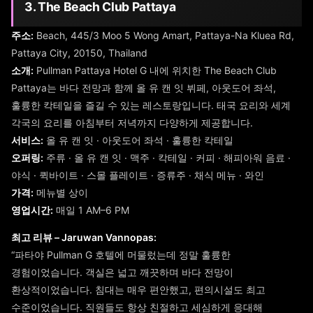
3. The Beach Club Pattaya
주소:
Beach, 445/3 Moo 5 Wong Amart, Pattaya-Na Kluea Rd,
Pattaya City, 20150, Thailand
소개:
Pullman Pattaya Hotel G 내에 위치한 The Beach Club
Pattaya는 바다 전망과 함께 올 유 캔 잇 뷔페, 아웃도어 좌석,
훌륭한 칵테일을 즐길 수 있는 레스토랑입니다. 태국 요리와 세계
각국의 요리를 아침부터 저녁까지 다양하게 제공합니다.
서비스:
올 유 캔 잇 · 아웃도어 좌석 · 훌륭한 칵테일
오퍼링:
주류 · 올 유 캔 잇 · 맥주 · 칵테일 · 커피 · 해피아워 음료 ·
야식 · 퀵바이트 · 스몰 플레이트 · 증류주 · 채식 메뉴 · 와인
가격:
메뉴별 상이
영업시간:
매일 1 AM–6 PM
최고 리뷰 – Jaruwan Vannopas:
“파타야 Pullman G 호텔에 머물렀는데 정말 훌륭한
경험이었습니다. 객실은 넓고 깨끗하며 바다 전망이
환상적이었습니다. 침대는 매우 편안했고, 편의시설도 최고
수준이었습니다. 직원들도 항상 친절하고 세심하게 응대해