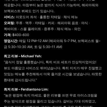
제공합니다. 아침부터 늦은 밤까지 식사가 가능하며, 해피아워와
브렉퍼스트 뷔페도 인기 있습니다.
서비스:
아웃도어 좌석 · 훌륭한 칵테일 · 채식 메뉴
오퍼링:
주류 · 맥주 · 칵테일 · 커피 · 해피아워 음료 · 야식 ·
퀵바이트 · 스몰 플레이트 · 증류주 · 채식 메뉴 · 와인
가격:
฿400–600
영업시간:
매일 12 PM–12 AM (해피아워 5–7 PM, 브렉퍼스트 월–
금 5:30–10:30 AM, 토·일 5:30–11 AM)
최고 리뷰 – Michael Yeh:
“음식이 정말 훌륭했습니다, 특히 비프 세트가 인상적이었어요!
뷰도 아름답고 서비스도 뛰어났습니다. 특히 지지가 매우 친절했고
맛있는 메뉴를 추천해줘서 더욱 즐거운 시간을 보냈습니다. 따뜻한
환대에 감사드립니다.”
최저 리뷰 – Ferdiantono Lim:
“높은 평점에 속지 마세요. 좋은 리뷰를 쓰면 무료 아이스크림을
주는 방식으로 평점을 올리고 있습니다. 갈비는 기대 이하였고,