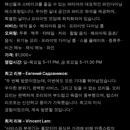
해산물과 스테이크를 즐길 수 있는 파타야의 대표적인 파인다이닝
레스토랑입니다. 우아한 실내 공간과 파티오 좌석을 제공하며,
특별한 날이나 프라이빗 모임에 최적화되어 있습니다.
서비스:
예약 필수 · 해피아워 음식 · 프라이빗 다이닝 룸
오퍼링:
주류 · 맥주 · 칵테일 · 커피 · 할랄 음식 · 해피아워 음료/
음식 · 유기농 요리 · 프라이빗 다이닝 룸 · 스몰 플레이트 · 증류주 ·
비건 메뉴 · 채식 메뉴 · 와인
가격:
฿1,000+
영업시간:
일–목요일 5–11 PM, 금·토요일 5–11:30 PM
최고 리뷰 – Евгений Садовников:
“두 번째 방문이었는데, 이번에도 모든 기대를 뛰어넘었습니다.
우아한 분위기, 완벽한 서비스, 그리고 잊을 수 없는 요리들. 오리
요리는 완벽하게 조리되어 부드럽고 육즙이 풍부했으며, 랍스터
리조토는 신선하고 풍미가 가득했습니다. 최고의 미식
경험이었으며, 계속 방문할 것입니다.”
최저 리뷰 – Vincent Lam:
“서비스와 분위기는 좋았지만 음식은 가격에 비해 만족스럽지