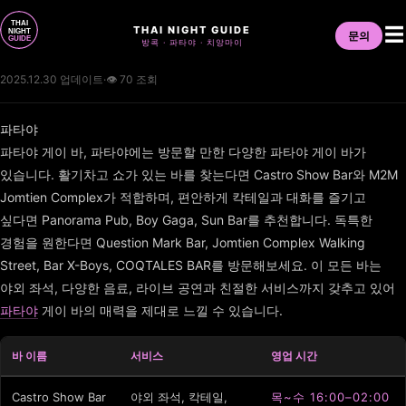
THAI NIGHT GUIDE
☰
문의
방콕 · 파타야 · 치앙마이
2025.12.30 업데이트
·
👁 70 조회
파타야
파타야 게이 바, 파타야에는 방문할 만한 다양한 파타야 게이 바가
있습니다. 활기차고 쇼가 있는 바를 찾는다면 Castro Show Bar와 M2M
Jomtien Complex가 적합하며, 편안하게 칵테일과 대화를 즐기고
싶다면 Panorama Pub, Boy Gaga, Sun Bar를 추천합니다. 독특한
경험을 원한다면 Question Mark Bar, Jomtien Complex Walking
Street, Bar X-Boys, COQTALES BAR를 방문해보세요. 이 모든 바는
야외 좌석, 다양한 음료, 라이브 공연과 친절한 서비스까지 갖추고 있어
파타야
게이 바의 매력을 제대로 느낄 수 있습니다.
바 이름
서비스
영업 시간
Castro Show Bar
야외 좌석, 칵테일,
목~수 16:00–02:00