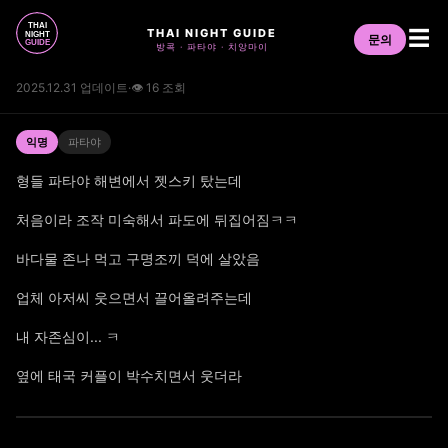
THAI NIGHT GUIDE
☰
문의
방콕 · 파타야 · 치앙마이
2025.12.31 업데이트
·
👁 16 조회
익명
파타야
형들 파타야 해변에서 젯스키 탔는데
처음이라 조작 미숙해서 파도에 뒤집어짐ㅋㅋ
바다물 존나 먹고 구명조끼 덕에 살았음
업체 아저씨 웃으면서 끌어올려주는데
내 자존심이... ㅋ
옆에 태국 커플이 박수치면서 웃더라