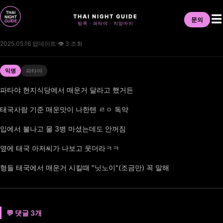
THAI NIGHT GUIDE
☰
문의
방콕 · 파타야 · 치앙마이
2025.05.16 업데이트
·
👁 3 조회
익명
파타야
파타야 현지식당에서 매운거 달라고 했거든
태국사람 기준 매운맛이 나한텐 ㄹㅇ 독약
입에서 불나고 물 3병 마셨는데도 안꺼짐
옆에 태국 아저씨가 나보고 웃더라ㅋㅋ
형들 태국에서 매운거 시킬때 "닛노이"(조금만) 꼭 말해
💬 댓글 3개