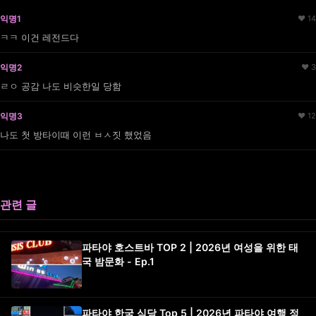
익명1
♥ 14
ㅋㅋ 이건 레전드다
익명2
♥ 3
ㄹㅇ 공감 나도 비슷한일 당함
익명3
♥ 12
나도 첫 방타이때 이런 ㅂㅅ짓 했었음
관련 글
파타야 호스트바 TOP 2 | 2026년 여성을 위한 태
국 밤문화 - Ep.1
파타야 한국 식당 Top 5 | 2026년 파타야 여행 정