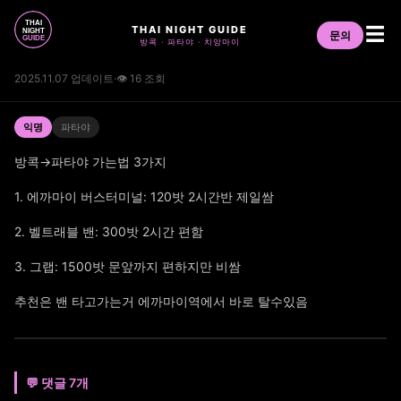
THAI NIGHT GUIDE
☰
문의
방콕 · 파타야 · 치앙마이
2025.11.07 업데이트
·
👁 16 조회
익명
파타야
방콕→파타야 가는법 3가지
1. 에까마이 버스터미널: 120밧 2시간반 제일쌈
2. 벨트래블 밴: 300밧 2시간 편함
3. 그랩: 1500밧 문앞까지 편하지만 비쌈
추천은 밴 타고가는거 에까마이역에서 바로 탈수있음
💬 댓글 7개