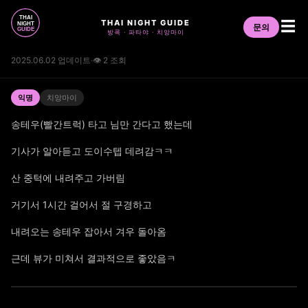
THAI NIGHT GUIDE
☰
문의
방콕 · 파타야 · 치앙마이
2025.06.02 업데이트
·
👁 2 조회
익명
치앙마이
송테우(빨간트럭) 타고 님만 간다고 했는데
기사가 알아듣고 도이수텝 데려감ㅋㅋ
산 중턱에 내려주고 가버림
거기서 1시간 걸어서 절 구경하고
내려오는 송테우 잡아서 겨우 돌아옴
근데 뷰가 미쳐서 결과적으로 좋았음ㅋ