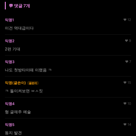
💬 댓글 7개
익명1
♥ 12
이건 역대급이다
익명2
♥ 9
2편 기대
익명3
♥ 7
나도 첫방타이때 이랬음 ㅋ
익명(글쓴이)
♥ 15
글쓴이
ㅋ 돌이켜보면 ㅂㅅ짓
익명4
♥ 10
형 글재주 예술
익명5
♥ 14
동지 발견