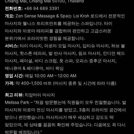
Chiang Mai, Chiang Mai 50100, Thailand
전화번호:
+66 94 689 3391
개요:
Zen Sense Massage & Spa는 Loi Kroh 로드에서 전문적인
마사지와 웰니스 트리트먼트를 제공하는 스파입니다. 타이
마사지와 아로마 테라피를 결합하여 편안하고 고급스러운
분위기에서 프라이빗한 경험을 제공합니다.
서비스:
타이 마사지, 아로마 오일 마사지, 딥티슈 마사지, 허브 볼
마사지, 핫스톤 테라피, 발 반사 마사지, 림프 마사지, 인디언 헤드
마사지, 페이셜, 바디 스크럽, 풋 스파, 오피스 증후군 마사지,
매니큐어 & 페디큐어, 바디 왁싱
영업 시간:
매일 10:00 AM – 12:00 AM
가격:
약 400–1,500 바트 (마사지 종류 및 시간에 따라 다름)
최고 리뷰:
치앙마이 마사지
Melissa Park – “처음 방문했는데 직원들이 모두 친절했습니다. 발
마사지와 아로마 전신 마사지를 받았고, 3층의 프라이빗 공간에서
받으니 편안했습니다. 마사지사가 매우 세심하고 강도도 딱
맞았으며, 제 상태를 꼼꼼히 확인해 주었습니다. 다음에도 꼭 다시
방문할 예정입니다.”