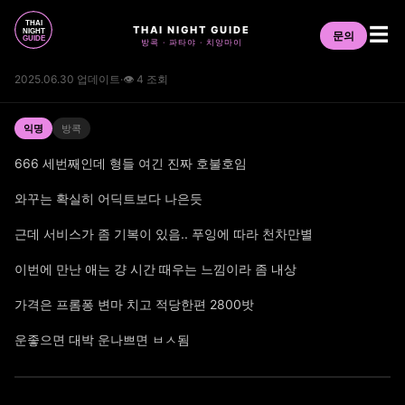
THAI NIGHT GUIDE
☰
문의
방콕 · 파타야 · 치앙마이
2025.06.30 업데이트
·
👁 4 조회
익명
방콕
666 세번째인데 형들 여긴 진짜 호불호임
와꾸는 확실히 어딕트보다 나은듯
근데 서비스가 좀 기복이 있음.. 푸잉에 따라 천차만별
이번에 만난 애는 걍 시간 때우는 느낌이라 좀 내상
가격은 프롬퐁 변마 치고 적당한편 2800밧
운좋으면 대박 운나쁘면 ㅂㅅ됨