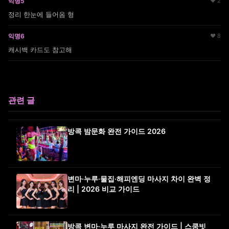
익명5
♥ 2
정리 한눈에 들어옴 형
익명6
♥ 8
캐시백 카드도 참고해
관련 글
방콕 밤문화 완전 가이드 2026
변마·누루·물집·해피엔딩 마사지 차이 완벽 정
리 | 2026 비교 가이드
방콕 변마·누루 마사지 완전 가이드 | 스쿰빗