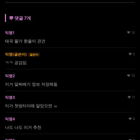
💬 댓글 7개
익명1
♥ 14
태국 물가 환율이 관건
익명(글쓴이)
♥ 5
글쓴이
ㅋㅋ 공감임
익명2
♥ 10
이거 알짜배기 정보 저장해둠
익명3
♥ 11
이거 첫방타이때 알았으면 ㅠ
익명4
♥ 6
나도 나도 이거 추천