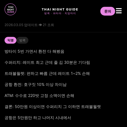
THAI NIGHT GUIDE
☰
문의
방콕 · 파타야 · 치앙마이
2026.03.05 업데이트
·
👁 21 조회
익명
방콕
방타이 5번 가면서 환전 다 해봤음
수퍼리치: 레이트 최고 근데 줄 김 30분은 기다림
트래블월렛: 편하고 빠름 근데 레이트 1~2% 손해
공항 환전: 호구짓 10% 이상 차이남
ATM: 수수료 220밧 고정 소액이면 손해
결론: 50만원 이상이면 수퍼리치 그 이하면 트래블월렛
공항은 5만원만 하고 나머지 시내에서