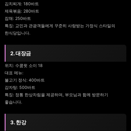
김치찌개: 180바트
제육볶음: 280바트
잡채: 250바트
특징: 교민과 관광객들에게 꾸준히 사랑받는 가정식 스타일의
한식당입니다.
2. 대장금
위치: 수쿰윗 소이 18
대표 메뉴:
불고기 정식: 400바트
감자탕: 500바트
특징: 정통 한상차림을 제공하며, 부모님과 함께 방문하기
좋습니다.
3. 한강