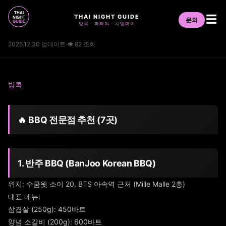
THAI NIGHT GUIDE
☰
문의
방콕 · 파타야 · 치앙마이
2025.12.30 업데이트
·
👁 82 조회
방콕
🔥 BBQ 전문점 추천 (7곳)
1. 반주 BBQ (BanJoo Korean BBQ)
위치: 수쿰윗 소이 20, BTS 아속역 근처 (Mille Malle 2층)
대표 메뉴:
삼겹살 (250g): 450바트
양념 소갈비 (200g): 600바트