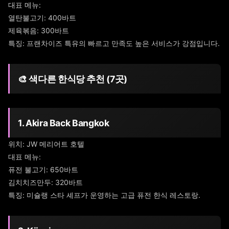
대표 메뉴:
열탄불고기: 400바트
제육볶음: 300바트
특징: 프랜차이즈 특유의 빠르고 만족도 높은 서비스가 강점입니다.
🎨 색다른 한식당 추천 (7곳)
1. Akira Back Bangkok
위치: JW 메리어트 호텔
대표 메뉴:
퓨전 불고기: 650바트
김치치즈만두: 320바트
특징: 미슐랭 스타 셰프가 운영하는 고급 퓨전 한식 레스토랑.