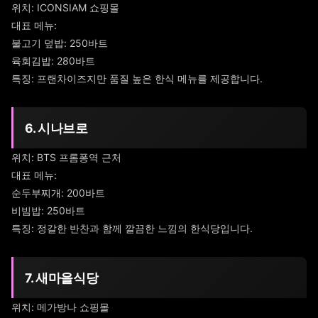
위치: ICONSIAM 쇼핑몰
대표 메뉴:
불고기 덮밥: 250바트
육회김밥: 280바트
특징: 프랜차이즈지만 품질 높은 한식 메뉴를 제공합니다.
6. 시나브로
위치: BTS 프롬퐁역 근처
대표 메뉴:
순두부찌개: 200바트
비빔밥: 250바트
특징: 정갈한 반찬과 함께 깔끔한 느낌의 한식당입니다.
7. 새마을식당
위치: 메가방나 쇼핑몰