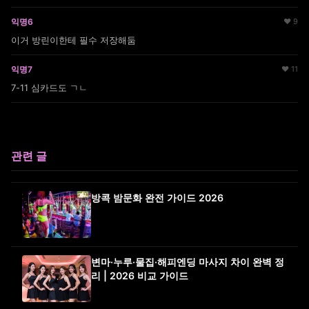
익명6
♥ 9
이거 방린이한테 필수 저장해둠
익명7
♥ 11
7-11 심카드도 ㄱㄴ
관련 글
방콕 밤문화 완전 가이드 2026
변마·누루·물집·해피엔딩 마사지 차이 완벽 정
리 | 2026 비교 가이드