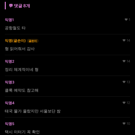
💬 댓글 8개
익명1
♥ 1
공항철도 타
익명(글쓴이)
♥ 14
글쓴이
형 읽어줘서 감사
익명2
♥ 14
정리 체계적이네 형
익명3
♥ 13
클룩 예약도 참고해
익명4
♥ 12
태국 물가 올랐지만 서울보단 쌈
익명5
♥ 10
택시 미터기 꼭 확인