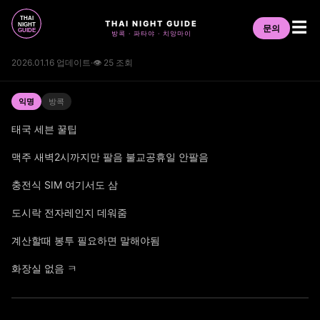
THAI NIGHT GUIDE
☰
문의
방콕 · 파타야 · 치앙마이
2026.01.16 업데이트
·
👁 25 조회
익명
방콕
태국 세븐 꿀팁
맥주 새벽2시까지만 팔음 불교공휴일 안팔음
충전식 SIM 여기서도 삼
도시락 전자레인지 데워줌
계산할때 봉투 필요하면 말해야됨
화장실 없음 ㅋ