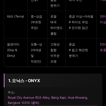
분위기
테라 (Terra)
중~상급
로컬
중급 이상~어려움
30
(부유한
태국
# 하이쏘 푸잉
이
푸잉)
하이엔드
# 진지한 접근
클럽
돕앤더티
보통~상
고텐션
중급
20
(Dop &
(여대생
힙합
# 젊고 화끈한
초
Dirty)
및
어두운
분위기
직장인)
조명
1. 오닉스 - ONYX
주소
:
Royal City Avenue RCA Alley, Bang Kapi, Huai Khwang,
Bangkok 10310 (클릭)