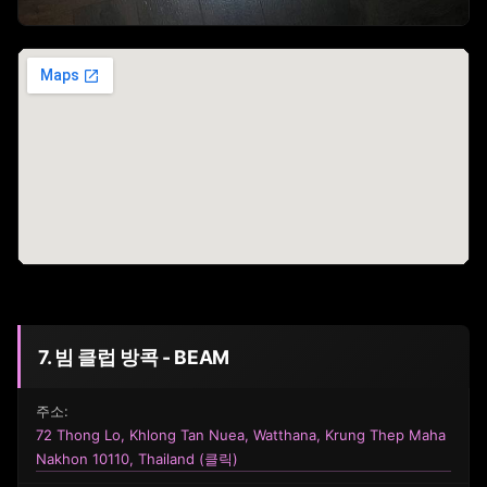
7. 빔 클럽 방콕 - BEAM
주소:
72 Thong Lo, Khlong Tan Nuea, Watthana, Krung Thep Maha
Nakhon 10110, Thailand (클릭)