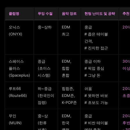
클럽명
푸잉 수질
음악 장르
헌팅 난이도 및 공략
추천
오닉스
중~상하
EDM
중급
20
(ONYX)
최고
# 좁은 테이블
간격,
# 진지한 접근
스페이스
중급
EDM,
중급 이하
30
플러스
(초이스
힙합
# 픽업 중심
이
(Spaceplus)
시스템)
혼합
# 그냥 돈
루트66
하~중급
힙합존,
쉬움
20
(Route66)
(한국인이
EDM존,
# 못하면 바보
초
점령)
K-POP존
# 초보도 가능
무인
중~상
EDM,
중급
20
(MUIN)
(한류
한국
# 비싼 테이블
후
선호)
클럽
예약 추천
~3