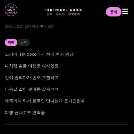
THAI NIGHT GUIDE
☰
문의
방콕 · 파타야 · 치앙마이
2025.06.21 업데이트
·
👁 3 조회
익명
방콕
코리아타운 xoxo에서 한국 여자 만남
나처럼 솔플 여행온 여자였음
같이 술먹다가 번호 교환하고
다음날 같이 왓아룬 갔음ㅋㅋ
태국까지 와서 한국인 만나는게 웃기긴한데
여행 끝나고도 연락중