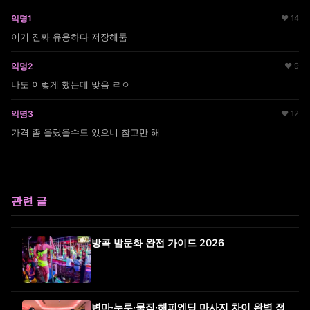
익명1
♥ 14
이거 진짜 유용하다 저장해둠
익명2
♥ 9
나도 이렇게 했는데 맞음 ㄹㅇ
익명3
♥ 12
가격 좀 올랐을수도 있으니 참고만 해
관련 글
방콕 밤문화 완전 가이드 2026
변마·누루·물집·해피엔딩 마사지 차이 완벽 정