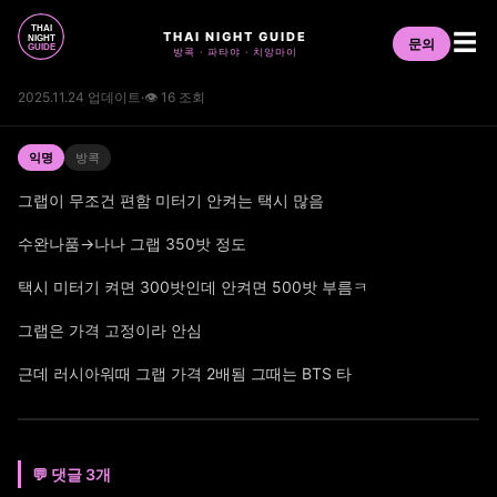
THAI NIGHT GUIDE
☰
문의
방콕 · 파타야 · 치앙마이
2025.11.24 업데이트
·
👁 16 조회
익명
방콕
그랩이 무조건 편함 미터기 안켜는 택시 많음
수완나품→나나 그랩 350밧 정도
택시 미터기 켜면 300밧인데 안켜면 500밧 부름ㅋ
그랩은 가격 고정이라 안심
근데 러시아워때 그랩 가격 2배됨 그때는 BTS 타
💬 댓글 3개