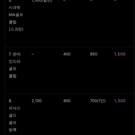
6.
1,500(일반)
–
–
–
시크릿
bkk골프
클럽
(스크린)
7. 판야
–
400
850
1,500
인드라
골프
클럽
8.
2,100
400
700(1인)
1,300
피닉스
골드
골프
방콕