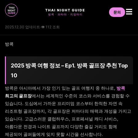
THAI NIGHT GUIDE
☰
문의
방콕 · 파타야 · 치앙마이
2025.12.30 업데이트
·
👁 112 조회
방콕
2025 방콕 여행 정보 – Ep1. 방콕 골프장 추천 Top
10
방콕은 아시아에서 가장 인기 있는 골프 여행지 중 하나로,
방콕
최고의 골프장
에서는 세계적인 수준의 코스와 서비스를 경험할 수
있습니다. 도심에서 가까운 프리미엄 코스부터 한적한 자연 속
리조트형 골프장까지, 각 골프장은 저마다의 매력과 개성을 가지고
있습니다. 고급스러운 클럽하우스, 프로페셔널 캐디 서비스,
아름다운 전경과 나이트 골프까지 다양한 즐길 거리도 함께
제공되어 골퍼들에게 잊지 못할 시간을 선사합니다.