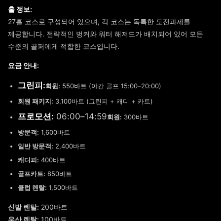
홀 정보:
27홀 코스로 구성되어 있으며, 각 코스는 독특한 도전과제를
제공합니다. 전략적인 벙커와 워터 해저드가 배치되어 있어 모든
수준의 골퍼에게 적합한 코스입니다.
요금 안내:
그린피:
회원:
550바트 (야간 골프 15:00–20:00)
회원 패키지:
3,100바트 (그린피 + 캐디 + 카트)
프로모션:
06:00–14:59
회원:
300바트
방문객:
1,600바트
일반 방문객:
2,400바트
캐디피:
400바트
골프카트:
850바트
클럽 렌탈:
1,500바트
신발 렌탈:
200바트
우산 렌탈:
100바트