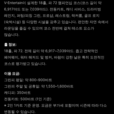
V-Entertain이 설계한 18홀, 파 72 챔피언십 코스(코스 길이 약
6,917야드 또는 7,039야드). 전동카트, 캐디 서비스, 드라이빙
레인지, 퍼팅/피칭 그린, 프로샵, 레스토랑, 락커룸, 골프 로지
(숙박시설) 등 다양한 시설을 갖추고 있습니다. 편안한 자연 속에서
라운딩을 즐길 수 있으며 코스 전반에 걸쳐 테스트 요소가
많습니다.
홀 정보:
18홀, 파 72. 전체 길이 약 6,917~7,039야드. 좁고 전략적인
페어웨이, 워터 해저드 및 벙커, 바람이 강한 날은 특히 도전적인
코스로 평가받고 있습니다.
이용 요금:
그린피 평일: 약 800–900바트
그린피 주말 및 공휴일: 약 1,550–1,600바트
캐디피: 350바트
전동카트: 500바트 (1인 기준)
※ 2인 1카트 기준 운영. 요금은 부가세 포함이며 시즌에 따라 다소
변동될 수 있습니다.