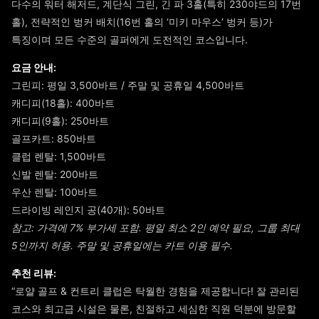
다수의 워터 해저드, 계단식 그린, 긴 파 3홀(특히 230야드의 17번
홀), 전략적인 벙커 배치(16번 홀의 ‘미키 마우스’ 벙커 등)가
특징이며 모든 수준의 골퍼에게 도전적인 코스입니다.
요금 안내:
그린피: 평일 3,500바트 / 주말 및 공휴일 4,500바트
캐디피(18홀): 400바트
캐디피(9홀): 250바트
골프카트: 850바트
클럽 렌탈: 1,500바트
신발 렌탈: 200바트
우산 렌탈: 100바트
드라이빙 레인지 공(40개): 50바트
참고: 가격에 7% 부가세 포함. 평일 최소 2인 예약 필요, 그룹 최대
5인까지 허용. 주말 및 공휴일에는 카트 이용 필수.
추천 리뷰:
“로얄 골프 & 컨트리 클럽은 탁월한 경험을 제공합니다! 잘 관리된
코스와 최고급 시설은 물론, 친절하고 세심한 직원 덕분에 방문할