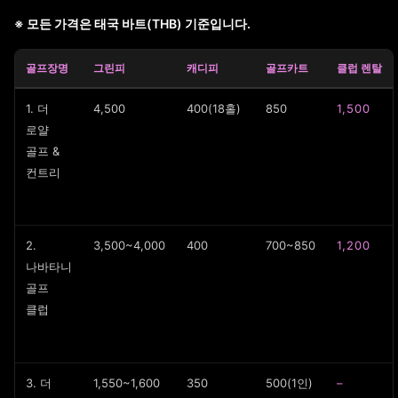
※ 모든 가격은 태국 바트(THB) 기준입니다.
골프장명
그린피
캐디피
골프카트
클럽 렌탈
1. 더
4,500
400(18홀)
850
1,500
로얄
골프 &
컨트리
2.
3,500~4,000
400
700~850
1,200
나바타니
골프
클럽
3. 더
1,550~1,600
350
500(1인)
–