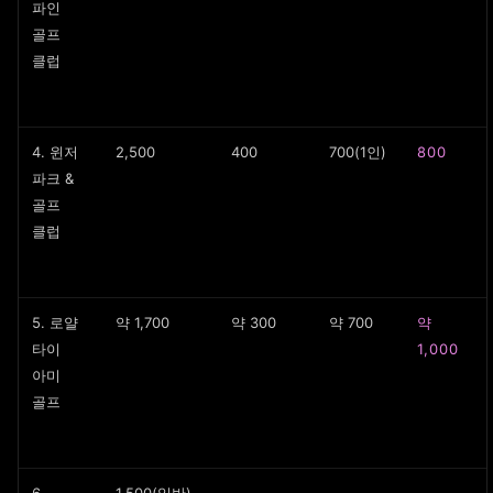
파인
골프
클럽
4. 윈저
2,500
400
700(1인)
800
파크 &
골프
클럽
5. 로얄
약 1,700
약 300
약 700
약
타이
1,000
아미
골프