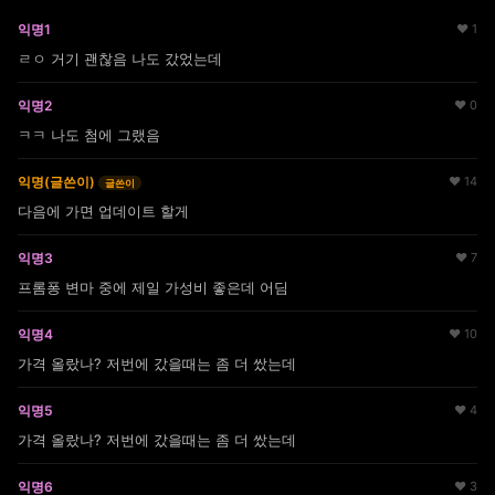
익명1
♥ 1
ㄹㅇ 거기 괜찮음 나도 갔었는데
익명2
♥ 0
ㅋㅋ 나도 첨에 그랬음
익명(글쓴이)
♥ 14
글쓴이
다음에 가면 업데이트 할게
익명3
♥ 7
프롬퐁 변마 중에 제일 가성비 좋은데 어딤
익명4
♥ 10
가격 올랐나? 저번에 갔을때는 좀 더 쌌는데
익명5
♥ 4
가격 올랐나? 저번에 갔을때는 좀 더 쌌는데
익명6
♥ 3