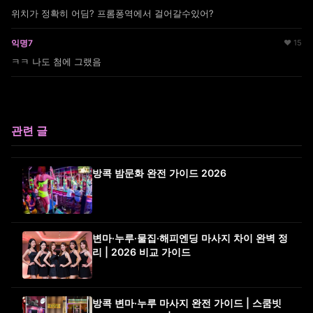
위치가 정확히 어딤? 프롬퐁역에서 걸어갈수있어?
익명7
♥ 15
ㅋㅋ 나도 첨에 그랬음
관련 글
방콕 밤문화 완전 가이드 2026
변마·누루·물집·해피엔딩 마사지 차이 완벽 정
리 | 2026 비교 가이드
방콕 변마·누루 마사지 완전 가이드 | 스쿰빗