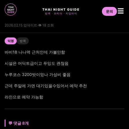
THAI NIGHT GUIDE
☰
문의
방콕 · 파타야 · 치앙마이
2026.02.15 업데이트
·
👁 18 조회
익명
방콕
바비18 나나역 근처인데 가볼만함
시설은 어딕트급이고 푸잉도 괜찮음
누루코스 3200밧이었나 가성비 좋음
근데 주말에 가면 대기있을수있어서 예약 추천
라인으로 예약 가능함
💬 댓글 8개