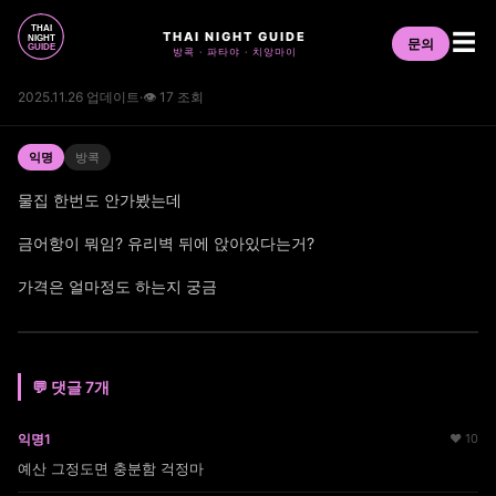
THAI NIGHT GUIDE
☰
문의
방콕 · 파타야 · 치앙마이
2025.11.26 업데이트
·
👁 17 조회
익명
방콕
물집 한번도 안가봤는데
금어항이 뭐임? 유리벽 뒤에 앉아있다는거?
가격은 얼마정도 하는지 궁금
💬 댓글 7개
익명1
♥ 10
예산 그정도면 충분함 걱정마