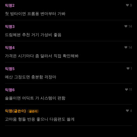
익명2
♥ 9
첫 방타이면 프롬퐁 변마부터 가봐
익명3
♥ 14
드림헤븐 추천 거기 가성비 좋음
익명4
♥ 14
가격은 시기마다 좀 달라서 직접 확인해봐
익명5
♥ 1
예산 그정도면 충분함 걱정마
익명6
♥ 11
솔플이면 어딕트 가 시스템이 편함
익명(글쓴이)
♥ 4
글쓴이
고마움 형들 반응 좋으니 다음편도 쓸게